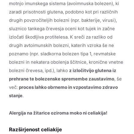
motnjo imunskega sistema (avoimnuska bolezen), ki
zaradi prisotnosti glutena, podobno kot pri različnih
drugih povzročiteljih bolezni (npr. bakterije, virusi),
sluznico tankega črevesja oceni kot tujek in začne
izločati škodljiva protitelesa. K sreči za razliko od
drugih avtoimunskih bolezni, katerih vzroka še ne
poznamo (npr. sladkorna bolezen tipa 1, revmatske
bolezni in nekatera obolenja ščitnice, kronične vnetne
bolezni črevesa, ipd.), lahko
z izločitvijo glutena iz
prehrane te bolezenske spremembe zaustavimo
, še
več:
proces lahko obrnemo in vzpostavimo zdravo
stanje
.
Alergija na žitarice oziroma moko ni celiakija!
Razširjenost celiakije