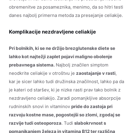
obremenitve za posameznika, menimo, da so hitri testi
danes najbolj primerna metoda za presejanje celiakije.
Komplikacije nezdravljene celiakije
Pri bolnikih, ki se ne držijo brezglutenske diete se
lahko kot najtežji zaplet pojavi maligno obolenje
prebavnega sistema.
Najbolj značilen simptom
neodkrite celiakije v otroštvu je
zaostajanje v rasti
,
kar je sicer lahko tudi družinska značilnost, lahko pa da
je kateri od staršev, ki je nizke rasti prav tako bolnik z
nezdravljeno celiakijo. Zaradi pomanjkljive absorpcije
rudninskih snovi in vitaminov
pride do zastoja pri
razvoju kostne mase, pogostejši so zlomi, zgodaj se
razvije tudi osteoporoza
. Tudi
slabokrvnost s
pomanjkanjem železa in vitamina B12 ter različna