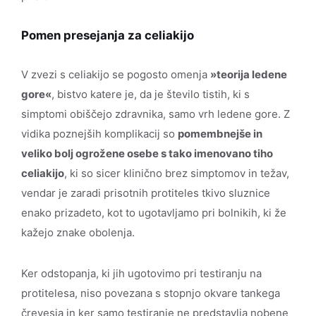
Pomen presejanja za celiakijo
V zvezi s celiakijo se pogosto omenja
»teorija ledene
gore«
, bistvo katere je, da je število tistih, ki s
simptomi obiščejo zdravnika, samo vrh ledene gore. Z
vidika poznejših komplikacij so
pomembnejše in
veliko bolj ogrožene osebe s tako imenovano tiho
celiakijo
, ki so sicer klinično brez simptomov in težav,
vendar je zaradi prisotnih protiteles tkivo sluznice
enako prizadeto, kot to ugotavljamo pri bolnikih, ki že
kažejo znake obolenja.
Ker odstopanja, ki jih ugotovimo pri testiranju na
protitelesa, niso povezana s stopnjo okvare tankega
črevesja in ker samo testiranje ne predstavlja nobene