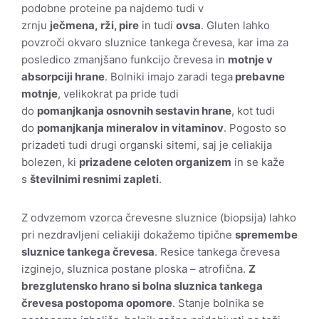
podobne proteine pa najdemo tudi v
zrnju
ječmena, rži, pire
in tudi
ovsa
. Gluten lahko
povzroči okvaro sluznice tankega črevesa, kar ima za
posledico zmanjšano funkcijo črevesa in
motnje v
absorpciji hrane
. Bolniki imajo zaradi tega
prebavne
motnje
, velikokrat pa pride tudi
do
pomanjkanja osnovnih sestavin hrane
, kot tudi
do
pomanjkanja mineralov in vitaminov
. Pogosto so
prizadeti tudi drugi organski sitemi, saj je celiakija
bolezen, ki
prizadene celoten organizem
in se kaže
s
številnimi resnimi zapleti
.
Z odvzemom vzorca črevesne sluznice (biopsija) lahko
pri nezdravljeni celiakiji dokažemo tipične
spremembe
sluznice tankega črevesa
. Resice tankega črevesa
izginejo, sluznica postane ploska – atrofična.
Z
brezglutensko hrano si bolna sluznica tankega
črevesa postopoma opomore
. Stanje bolnika se