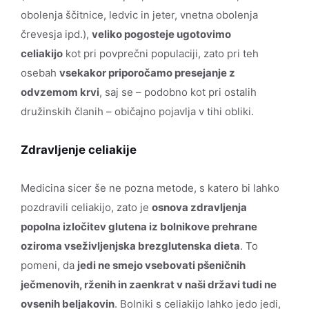
obolenja ščitnice, ledvic in jeter, vnetna obolenja
črevesja ipd.),
veliko pogosteje ugotovimo
celiakijo
kot pri povprečni populaciji, zato pri teh
osebah
vsekakor priporočamo presejanje z
odvzemom krvi
, saj se – podobno kot pri ostalih
družinskih članih – običajno pojavlja v tihi obliki.
Zdravljenje celiakije
Medicina sicer še ne pozna metode, s katero bi lahko
pozdravili celiakijo, zato je
osnova zdravljenja
popolna izločitev glutena iz bolnikove prehrane
oziroma vseživljenjska brezglutenska dieta
. To
pomeni, da
jedi ne smejo vsebovati pšeničnih
ječmenovih, rženih in zaenkrat v naši državi tudi ne
ovsenih beljakovin
. Bolniki s celiakijo lahko jedo jedi,