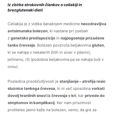
Iz zbirke strokovnih člankov o celiakiji in
brezglutenski dieti
Celiakija je z vidika današnjem medicine
neozdravljiva
avtoimunska bolezen
, ki nastane pri osebah
z
genetsko predispozicijo
in
najpogosteje prizadene
tanko črevesje
. Bolezen povzroča beljakovina
gluten
,
ki se nahaja v nekaterih žitih in sicer v pšenici,
ječmenu, rži (podobna beljakovina pa se nahaja tudi v
ovsu).
Posledica preobčutljivosti je
stanjšanje – atrofija resic
sluznice tankega črevesa
, ki ni več sposobna
vsrkati
dovolj hranilnih snovi iz črevesja v kri
, kar
privede do
simptomov in komplikacij
. Ker nam prisotnost
protiteles jasno kaže na bolezen, vemo, da gre za