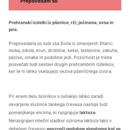
Prepovedani so
Prehranski izdelki iz pšenice, rži, ječmena, ovsa in
pire.
Prepovedana so tudi vsa živila iz omenjenih žitaric:
moka, zdrob, kruh, drobtine, keksi, testenine, zakuhe,
pecivo, omake in podobne jedi. Pozornost je treba
posvečati tudi sestavi drugih prehrambnih izdelkov,
ker le-ti lahko vsebujejo veziva pšeničnega izvora.
Pri enem delu bolnikov s celiakijo lahko zaradi
okvarjene sluznice tankega črevesa nastopi tudi
pomanjkanje encima, ki razgrajuje
laktozo
.
Nerazgrajen mlečni sladkor oziroma laktoza tako v
debelem črevesju
povzroči podobne simptome kot se