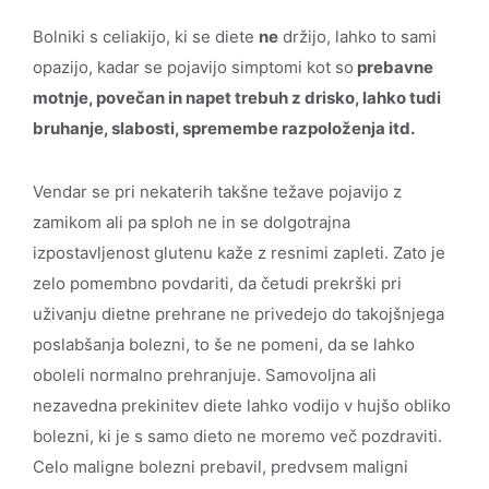
Bolniki s celiakijo, ki se diete
ne
držijo, lahko to sami
opazijo, kadar se pojavijo simptomi kot so
prebavne
motnje, povečan in napet trebuh z drisko, lahko tudi
bruhanje, slabosti, spremembe razpoloženja itd.
Vendar se pri nekaterih takšne težave pojavijo z
zamikom ali pa sploh ne in se dolgotrajna
izpostavljenost glutenu kaže z resnimi zapleti. Zato je
zelo pomembno povdariti, da četudi prekrški pri
uživanju dietne prehrane ne privedejo do takojšnjega
poslabšanja bolezni, to še ne pomeni, da se lahko
oboleli normalno prehranjuje. Samovoljna ali
nezavedna prekinitev diete lahko vodijo v hujšo obliko
bolezni, ki je s samo dieto ne moremo več pozdraviti.
Celo maligne bolezni prebavil, predvsem maligni