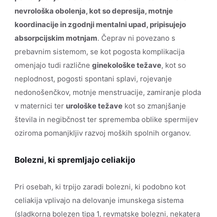
nevrološka obolenja, kot so depresija, motnje
koordinacije in zgodnji mentalni upad, pripisujejo
absorpcijskim motnjam
. Čeprav ni povezano s
prebavnim sistemom, se kot pogosta komplikacija
omenjajo tudi različne
ginekološke težave
, kot so
neplodnost, pogosti spontani splavi, rojevanje
nedonošenčkov, motnje menstruacije, zamiranje ploda
v maternici ter
urološke težave
kot so zmanjšanje
števila in negibčnost ter sprememba oblike spermijev
oziroma pomanjkljiv razvoj moških spolnih organov.
Bolezni, ki spremljajo celiakijo
Pri osebah, ki trpijo zaradi bolezni, ki podobno kot
celiakija vplivajo na delovanje imunskega sistema
(sladkorna bolezen tipa 1, revmatske bolezni, nekatera