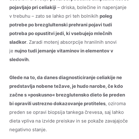
pojavljajo pri celiakiji
– driska, bolečine in napenjanje
v trebuhu – zato se lahko pri teh bolnikih
poleg
potrebe po brezglultenski prehrani pojavi tudi
potreba po opustitvi jedi, ki vsebujejo mlečnih
sladkor
. Zaradi motenj absorpcije hranilnih snovi
je
nujno tudi jemanje vitaminov in elementov v
sledovih
.
Glede na to, da danes diagnosticiranje celiakije ne
predstavlja nobene težave, je hudo narobe, če kdo
začne s »poskusno« brezglutensko dieto še preden
bi opravili ustrezno dokazovanje protiteles
, oziroma
preden se opravi biopsija tankega črevesa, saj lahko
dieta vpliva na izvide preiskav in se pokaže zavajajoče
negativno stanje.