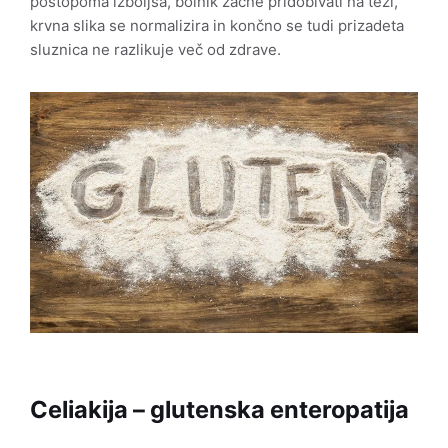
postopoma izboljša, bolnik začne pridobivati na teži,
krvna slika se normalizira in končno se tudi prizadeta
sluznica ne razlikuje več od zdrave.
Celiakija – glutenska enteropatija