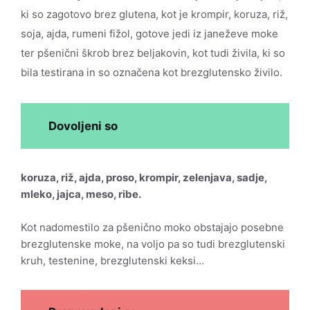
ki so zagotovo brez glutena, kot je krompir, koruza, riž,
soja, ajda, rumeni fižol, gotove jedi iz janeževe moke
ter pšenični škrob brez beljakovin, kot tudi živila, ki so
bila testirana in so označena kot brezglutensko živilo.
Dovoljeni so
koruza, riž, ajda, proso, krompir, zelenjava, sadje,
mleko, jajca, meso, ribe.
Kot nadomestilo za pšenično moko obstajajo posebne
brezglutenske moke, na voljo pa so tudi brezglutenski
kruh, testenine, brezglutenski keksi…