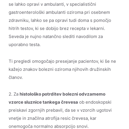
se lahko opravi v ambulanti, v specialistični
gastroenterološki ambulanti oziroma pri osebnem
zdravniku, lahko se pa opravi tudi doma s pomočjo
hitrih testov, ki se dobijo brez recepta v lekarni.
Seveda je nujno natančno slediti navodilom za
uporabno testa.
Ti pregledi omogočajo presejanje pacientov, ki še ne
kažejo znakov bolezni oziroma njihovih družinskih
članov.
2. Za
histološko potrditev bolezni odvzamemo
vzorce sluznice tankega črevesa
ob endoskopski
preiskavi zgornjih prebavil, da se v vzorcih ugotovi
vnetje in značilna atrofija resic črevesa, kar
onemogoča normalno absorpcijo snovi.