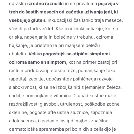
odraslih
izredno raznoliki
in se praviloma
pojavijo v
treh do šestih mesecih od začetka uživanja jedi, ki
vsebujejo gluten
. Inkubacijski čas lahko traja mesece,
včasih pa tudi več let. Klasični znaki celiakije, kot so
driska, napenjanje in bolečine v trebuhu, oziroma
hujšanje, je prisotno le pri manjšem deležu
obolelih.
Veliko pogostejši so atipični simptomi
oziroma samo en simptom
, kot na primer zastoj pri
rasti in pridobivanj telesne teže, pomanjkanje teka
(apetita), zaprtje, upočasnitev psihičnega razvoja,
slabokrvnost, ki se ne izboljša niti z jemanjem železa,
nadalje pomanjkanje vitamina D, upad kostne mase,
razdražljivost, glavobol, utrujenost, poškodbe zobne
sklenine, pogoste afte ustne sluznice, zapoznela
adolescenca, izpadanje las ipd. najbolj značilna
dermatološka sprememba pri bolnikih s celiakijo je