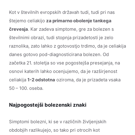
Kot v številnih evropskih državah tudi, tudi pri nas
štejemo celiakijo
za primarno obolenje tankega
črevesja
. Kar zadeva simptome, gre za bolezen s
številnimi obrazi, tudi stopnja prizadetosti je zelo
raznolika, zato lahko z gotovostjo trdimo, da je celiakija
danes gotovo pod-diagnosticirana bolezen. Od
začetka 21. stoletja so vse pogostejša presejanja, na
osnovi katerih lahko ocenjujemo, da je razširjenost
celiakija
1-2 odstotna
oziroma, da je prizadeta vsaka
50 – 100. oseba.
Najpogostejši bolezenski znaki
Simptomi bolezni, ki se v različnih življenjskih
obdobjih razlikujejo, so tako pri otrocih kot