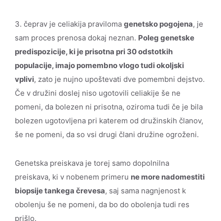
3. čeprav je celiakija praviloma
genetsko pogojena
, je
sam proces prenosa dokaj neznan.
Poleg genetske
predispozicije, ki je prisotna pri 30 odstotkih
populacije, imajo pomembno vlogo tudi okoljski
vplivi
, zato je nujno upoštevati dve pomembni dejstvo.
Če v družini doslej niso ugotovili celiakije še ne
pomeni, da bolezen ni prisotna, oziroma tudi če je bila
bolezen ugotovljena pri katerem od družinskih članov,
še ne pomeni, da so vsi drugi člani družine ogroženi.
Genetska preiskava je torej samo dopolnilna
preiskava, ki v nobenem primeru
ne more nadomestiti
biopsije tankega črevesa
, saj sama nagnjenost k
obolenju še ne pomeni, da bo do obolenja tudi res
prišlo.