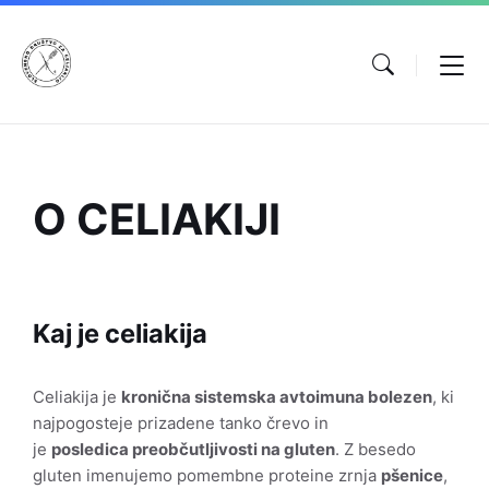
Preskoči
Skip
Skip
na
to
to
vsebino
main
footer
navigation
O CELIAKIJI
Kaj je celiakija
Celiakija je
kronična sistemska avtoimuna bolezen
, ki
najpogosteje prizadene tanko črevo in
je
posledica preobčutljivosti na gluten
. Z besedo
gluten imenujemo pomembne proteine zrnja
pšenice
,