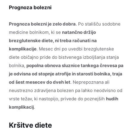
Prognoza bolezni
Prognoza bolezni je zelo dobra
. Po stališču sodobne
medicine bolnikom, ki se
natančno držijo
brezglutenske diete, ni treba računati na
komplikacije
. Mesec dni po uvedbi brezglutenske
diete običajno pride do bistvenega izboljšanja stanja
bolnika,
popolna obnova sluznice tankega črevesa pa
je odvisna od stopnje atrofije in starosti bolnika, traja
od šest mesecev do dveh let
. Neprepoznana ali
neustrezno zdravljena bolezen pa lahko neodvisno od
vrste težav, ki nastopijo, privede do poznejših
hudih
komplikacij
.
Kršitve diete